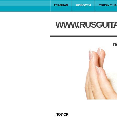
ГЛАВНАЯ
НОВОСТИ
СВЯЗЬ С Н
WWW.RUSGUIT
П
ПОИСК