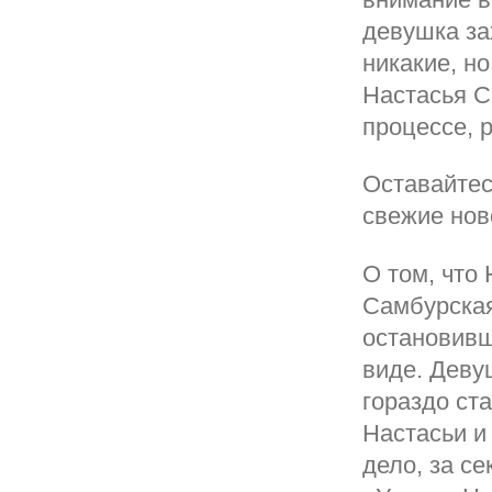
девушка за
никакие, н
Настасья С
процессе, 
Оставайтес
свежие нов
О том, что
Самбурская
остановивш
виде. Деву
гораздо ста
Настасьи и
дело, за с