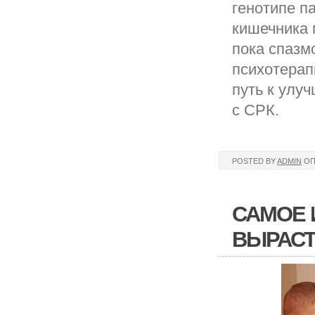
генотипе п
кишечника 
пока спазм
психотерап
путь к улу
с СРК.
POSTED BY
ADMIN
ОП
САМОЕ 
ВЫРАСТ