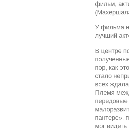
фильм, акт
(Махершала
У фильма н
лучший акт
В центре п
полученные
пор, как эт
стало непр
всех ждала
Племя межд
передовые 
малоразвит
пантере», 
мог видеть