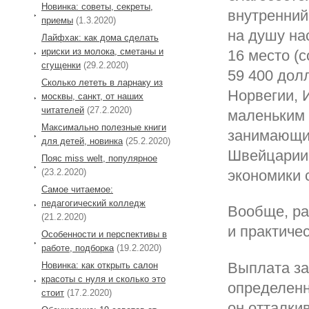
Новинка: советы, секреты,
внутренний
приемы
(1.3.2020)
на душу на
Лайфхак: как дома сделать
ириски из молока, сметаны и
16 место (
сгущенки
(29.2.2020)
59 400 дол
Сколько лететь в ларнаку из
Норвегии, 
москвы, санкт, от наших
читателей
(27.2.2020)
маленьким 
Максимально полезные книги
занимающи
для детей, новинка
(25.2.2020)
Швейцарии
Пояс miss welt, популярное
(23.2.2020)
экономики 
Самое читаемое:
педагогический колледж
Вообще, ра
(21.2.2020)
и практичес
Особенности и перспективы в
работе, подборка
(19.2.2020)
Выплата за
Новинка: как открыть салон
красоты с нуля и сколько это
определенн
стоит
(17.2.2020)
он отталкив