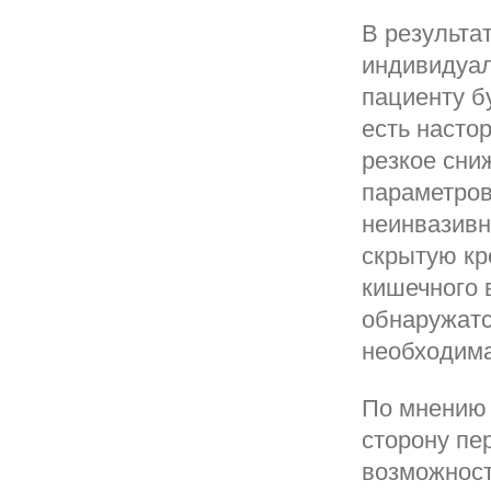
В результа
индивидуал
пациенту бу
есть насто
резкое сни
параметров
неинвазивн
скрытую кр
кишечного 
обнаружатс
необходима
По мнению 
сторону пе
возможност