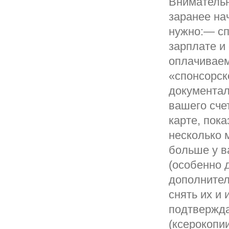
Внимательн
заранее на
нужно:— сп
зарплате и 
оплачиваем
«спонсорск
документал
вашего счет
карте, пок
несколько м
больше у в
(особенно 
дополнител
снять их и
подтвержд
(ксерокопии