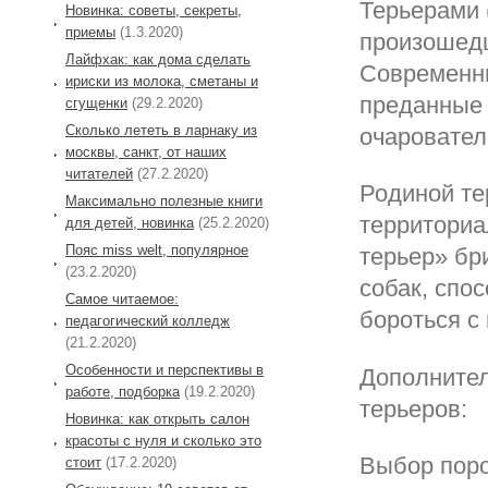
Терьерами 
Новинка: советы, секреты,
приемы
(1.3.2020)
произошедш
Лайфхак: как дома сделать
Современны
ириски из молока, сметаны и
преданные 
сгущенки
(29.2.2020)
Сколько лететь в ларнаку из
очаровате
москвы, санкт, от наших
читателей
(27.2.2020)
Родиной те
Максимально полезные книги
территориа
для детей, новинка
(25.2.2020)
Пояс miss welt, популярное
терьер» бр
(23.2.2020)
собак, спо
Самое читаемое:
бороться с
педагогический колледж
(21.2.2020)
Особенности и перспективы в
Дополнител
работе, подборка
(19.2.2020)
терьеров:
Новинка: как открыть салон
красоты с нуля и сколько это
Выбор поро
стоит
(17.2.2020)