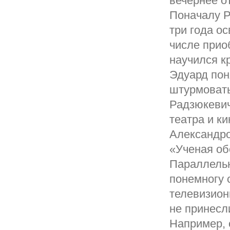
вечернее о
Поначалу Р
три года о
числе прио
научился к
Эдуард пон
штурмовать
Радзюкевич
театра и к
Александро
«Ученая об
Параллельн
понемногу 
телевизион
не принесл
Например, 