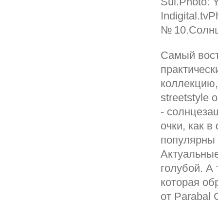
Sui.Photo: Y
Indigital.tv
№ 10.Солнц
Самый вост
практическ
коллекцию,
streetstyle
- солнцезащ
очки, как 
популярны 
Актуальные
голубой. А 
которая об
от Parabal 