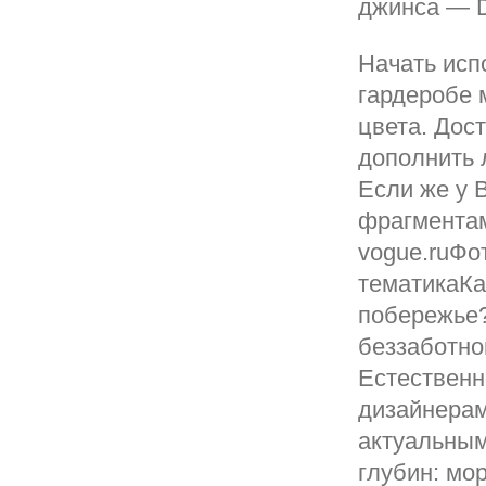
джинса — D
Начать исп
гардеробе 
цвета. Дост
дополнить 
Если же у 
фрагментам
vogue.ruФо
тематикаКа
побережье?
беззаботно
Естественн
дизайнерам
актуальным
глубин: мор