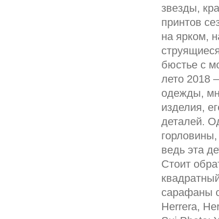
звезды, кр
принтов се
на ярком, 
струящиеся 
бюстье с м
лето 2018 
одежды, мн
изделия, ег
деталей. О
горловины,
ведь эта д
Стоит обра
квадратный
сарафаны с
Herrera, He