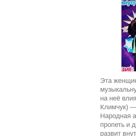
Эта женщин
музыкальну
на неё вли
Климчук) —
Народная а
пропеть и 
развит вну