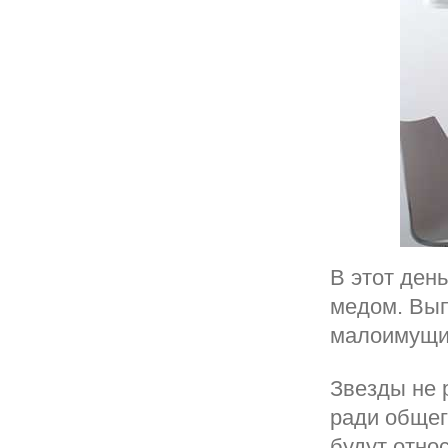
В этот день
медом. Вып
малоимущих
Звезды не 
ради общег
будут относ