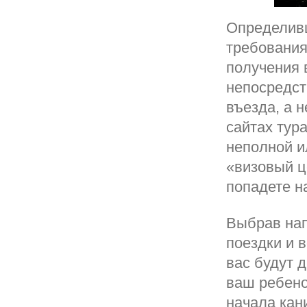
Определивш
требования
получения 
непосредст
въезда, а н
сайтах тур
неполной и
«визовый ц
попадете н
Выбрав на
поездки и 
вас будут 
ваш ребено
начала кан