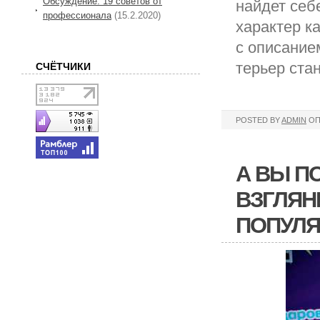
Обсуждение: 19 советов от
найдет себ
профессионала
(15.2.2020)
характер к
с описание
терьер ста
СЧЁТЧИКИ
POSTED BY
ADMIN
ОП
А ВЫ П
ВЗГЛЯН
ПОПУЛ