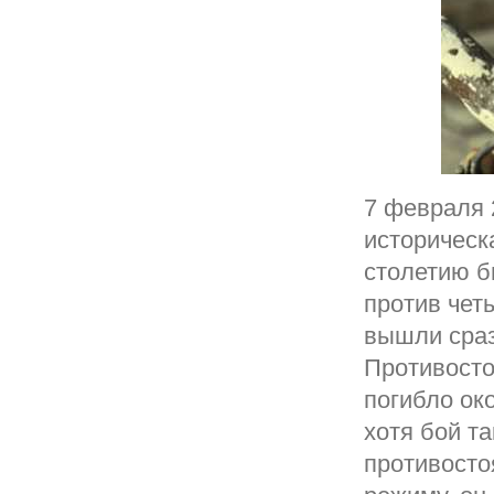
7 февраля 
историческ
столетию б
против чет
вышли сраз
Противосто
погибло ок
хотя бой т
противосто