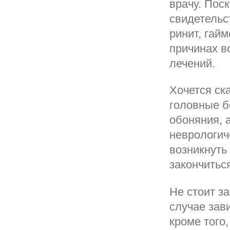
врачу. Пос
свидетельс
ринит, гай
причинах в
лечений.
Хочется ск
головные б
обоняния, 
неврологич
возникнуть 
закончитьс
Не стоит за
случае зав
кроме того