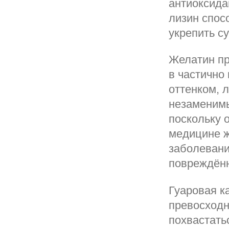
антиоксида
лизин спос
укрепить с
Желатин пр
в частично
оттенком, 
незаменимы
поскольку 
медицине ж
заболевани
повреждённ
Гуаровая к
превосходн
похвастать