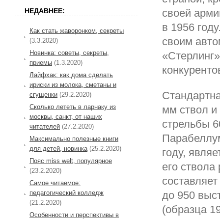
своей арми
НЕДАВНЕЕ:
в 1956 год
Как стать жаворонком, секреты
своим авто
(3.3.2020)
Новинка: советы, секреты,
«Стерлинг»
приемы
(1.3.2020)
конкуренто
Лайфхак: как дома сделать
ириски из молока, сметаны и
Стандартна
сгущенки
(29.2.2020)
Сколько лететь в ларнаку из
мм ствол и
москвы, санкт, от наших
стрельбы 6
читателей
(27.2.2020)
Парабеллум
Максимально полезные книги
для детей, новинка
(25.2.2020)
году, явля
Пояс miss welt, популярное
его ствола
(23.2.2020)
составляет
Самое читаемое:
педагогический колледж
до 950 выс
(21.2.2020)
(образца 19
Особенности и перспективы в