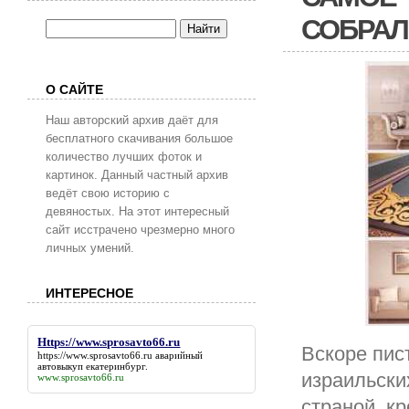
СОБРАЛ
О САЙТЕ
Наш авторский архив даёт для
бесплатного скачивания большое
количество лучших фоток и
картинок. Данный частный архив
ведёт свою историю с
девяностых. На этот интересный
сайт исстрачено чрезмерно много
личных умений.
ИНТЕРЕСНОЕ
Https://www.sprosavto66.ru
Вскоре пис
https://www.sprosavto66.ru
аварийный
автовыкуп екатеринбург.
израильски
www.sprosavto66.ru
страной, к