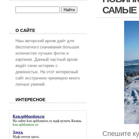
САМЫЕ 
О САЙТЕ
Наш авторский архив даёт для
бесплатного скачивания большое
количество лучших фоток и
картинок. Данный частный архив
ведёт свою историю с
девяностых. На этот интересный
сайт исстрачено чрезмерно много
личных умений.
ИНТЕРЕСНОЕ
Kzn.spbbastion.ru
На сайте
kzn.spbbastion.ru
мдф купить Казань.
kzn.spbbastion.ru
Спешите ку
Здесь
Мдф оптом
здесь
.