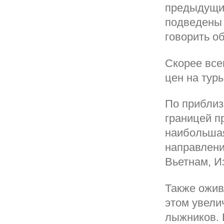
предыдущим
подведены 
говорить о
Скорее все
цен на тур
По приблиз
границей п
наибольшая
направлени
Вьетнам, И
Также ожив
этом увели
лыжников. 