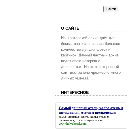
О САЙТЕ
Наш авторский архив даёт для
бесплатного скачивания большое
количество лучших фоток и
картинок. Данный частный архив
ведёт свою историю с
девяностых. На этот интересный
сайт исстрачено чрезмерно много
личных умений.
ИНТЕРЕСНОЕ
Самый дешевый отель, халва отель м
щелковская, отели м щелковская
самый дешевый отель, халва отель м
щелковская, отели м щелковская
www.halvahotel.com