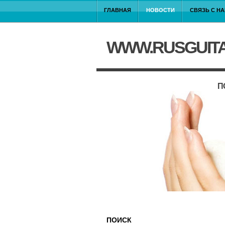
ГЛАВНАЯ
НОВОСТИ
СВЯЗЬ С Н
WWW.RUSGUIT
П
ПОИСК