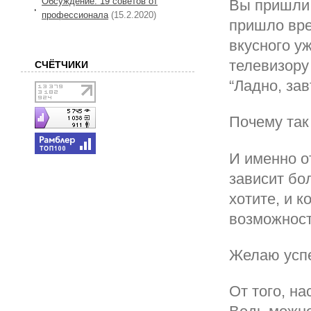
Обсуждение: 19 советов от
Вы пришли 
профессионала
(15.2.2020)
пришло вре
вкусного уж
телевизору
СЧЁТЧИКИ
“Ладно, зав
Почему так
И именно о
зависит бол
хотите, и к
возможност
Желаю усп
От того, н