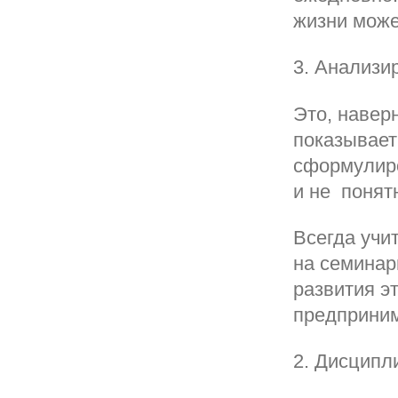
жизни може
3. Анализир
Это, навер
показывает
сформулиро
и не понят
Всегда учит
на семинар
развития э
предприним
2. Дисципл